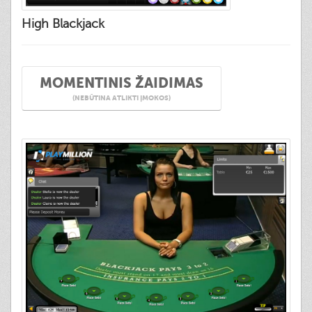
High Blackjack
MOMENTINIS ŽAIDIMAS
(NEBŪTINA ATLIKTI ĮMOKOS)