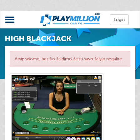
Login
HIGH BLACKJACK
Atsiprašome, bet šio žaidimo žaisti savo šalyje negalite.